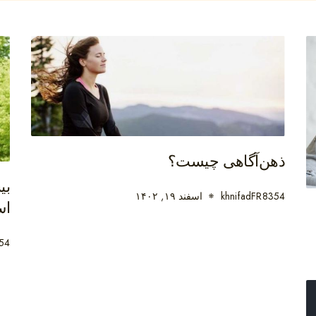
ذهن‌آگاهی چیست؟
khnifadFR8354
اسفند ۱۹, ۱۴۰۲
اس
54